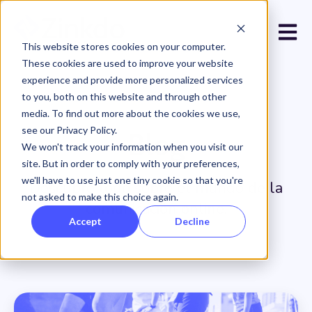
Open 
This website stores cookies on your computer.
These cookies are used to improve your website
experience and provide more personalized services
to you, both on this website and through other
media. To find out more about the cookies we use,
see our Privacy Policy.
Blog
We won't track your information when you visit our
site. But in order to comply with your preferences,
we'll have to use just one tiny cookie so that you're
Descubre todo sobre el mundo de la
not asked to make this choice again.
comunicación online.
Accept
Decline