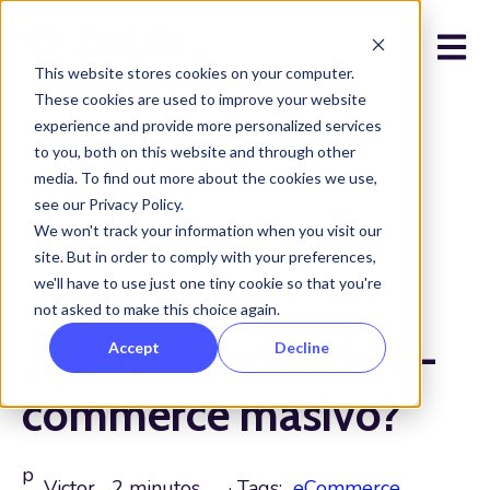
Open 
This website stores cookies on your computer.
These cookies are used to improve your website
experience and provide more personalized services
to you, both on this website and through other
media. To find out more about the cookies we use,
see our Privacy Policy.
Todos los posts
We won't track your information when you visit our
site. But in order to comply with your preferences,
we'll have to use just one tiny cookie so that you're
marzo 16, 2023
not asked to make this choice again.
¿Las navidades del e-
Accept
Decline
commerce masivo?
p
Victor
2 minutos
· Tags:
eCommerce
,