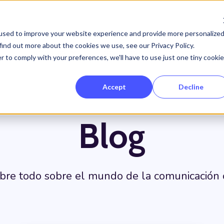
used to improve your website experience and provide more personalize
find out more about the cookies we use, see our Privacy Policy.
Servicios
Proyectos
Clientes
So
Show submenu for Servicios
r to comply with your preferences, we'll have to use just one tiny cookie
Accept
Decline
Blog
bre todo sobre el mundo de la comunicación o