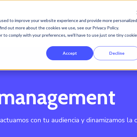
used to improve your website experience and provide more personalize
find out more about the cookies we use, see our Privacy Policy.
Servicios
Proyectos
Clientes
So
Show submenu for Servicios
r to comply with your preferences, we'll have to use just one tiny cookie
Accept
Decline
 management
eractuamos con tu audiencia y dinamizamos la