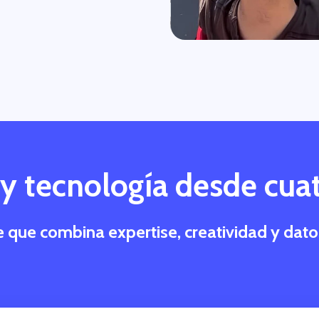
 y tecnología desde cua
ue combina expertise, creatividad y datos