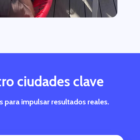
tro ciudades clave
 para impulsar resultados reales.