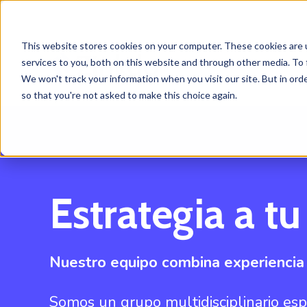
This website stores cookies on your computer. These cookies are 
services to you, both on this website and through other media. To 
We won't track your information when you visit our site. But in orde
so that you're not asked to make this choice again.
Estrategia a tu
Nuestro equipo combina experiencia s
Somos un grupo multidisciplinario espe