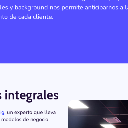
les y background nos permite anticiparnos a l
to de cada cliente.
 integrales
ig
, un experto que lleva
n modelos de negocio