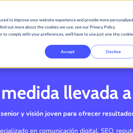
used to improve your website experience and provide more personalize
find out more about the cookies we use, see our Privacy Policy.
Servicios
Proyectos
Clientes
So
Show submenu for Servicios
r to comply with your preferences, we'll have to use just one tiny cookie
Accept
Decline
 medida llevada a
enior y visión joven para ofrecer resultados
cializado en comunicación digital, SEO, reput