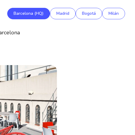
Barcelona (HQ)
Madrid
Bogotá
Milán
arcelona