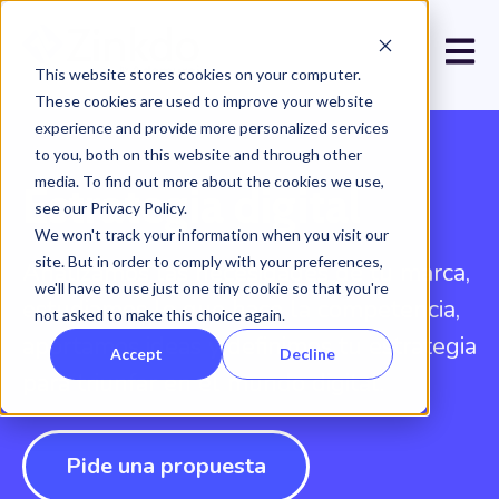
Open 
This website stores cookies on your computer.
These cookies are used to improve your website
experience and provide more personalized services
to you, both on this website and through other
media. To find out more about the cookies we use,
Estrategia digital
see our Privacy Policy.
We won't track your information when you visit our
site. But in order to comply with your preferences,
Analizamos las necesidades de tu marca,
we'll have to use just one tiny cookie so that you're
estudiamos lo que hace la competencia,
not asked to make this choice again.
aportamos ideas y definimos tu estrategia
Accept
Decline
para triunfar en el mundo digital.
Pide una propuesta