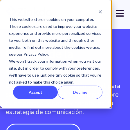
Open 
This website stores cookies on your computer.
These cookies are used to improve your website
experience and provide more personalized services
to you, both on this website and through other
media. To find out more about the cookies we use,
Gestión de la
see our Privacy Policy.
We won't track your information when you visit our
reputación online
site. But in order to comply with your preferences,
we'll have to use just one tiny cookie so that you're
not asked to make this choice again.
Escuchamos la conversación digital para
Accept
Decline
saber qué se dice sobre tu marca, sobre
tu empresa o sobre ti, y orientar así tu
estrategia de comunicación.