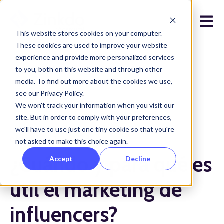
Open 
This website stores cookies on your computer.
These cookies are used to improve your website
experience and provide more personalized services
to you, both on this website and through other
media. To find out more about the cookies we use,
see our Privacy Policy.
Todos los posts
We won't track your information when you visit our
site. But in order to comply with your preferences,
we'll have to use just one tiny cookie so that you're
diciembre 11, 2023
not asked to make this choice again.
¿Cuándo y para qué es
Accept
Decline
útil el marketing de
influencers?