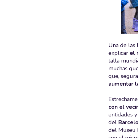
Una de las 
explicar
el 
talla mundi
muchas que 
que, segura
aumentar la
Estrechamen
con el veci
entidades y
del
Barcelo
del Museu P
con el mism