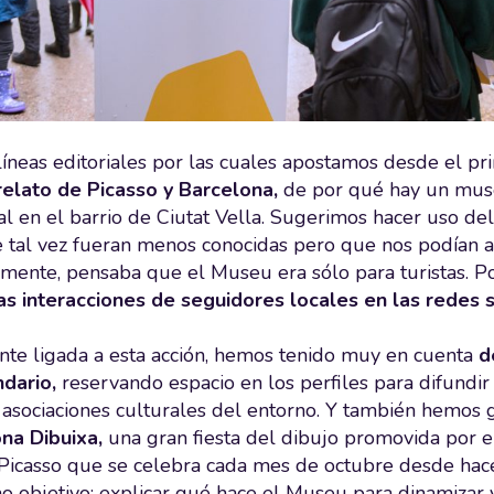
líneas editoriales por las cuales apostamos desde el p
relato de Picasso y Barcelona,
de por qué hay un muse
al en el barrio de Ciutat Vella. Sugerimos hacer uso de
tal vez fueran menos conocidas pero que nos podían ace
mente, pensaba que el Museu era sólo para turistas. P
s interacciones de seguidores locales en las redes s
te ligada a esta acción, hemos tenido muy en cuenta
d
ndario,
reservando espacio en los perfiles para difundir 
 asociaciones culturales del entorno. Y también hemos ge
na Dibuixa,
una gran fiesta del dibujo promovida por 
icasso que se celebra cada mes de octubre desde hace
o objetivo: explicar qué hace el Museu para dinamizar y 