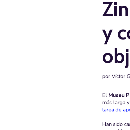
Zin
y c
obj
por
Víctor 
El
Museu P
más larga y
tarea de apo
Han sido ca