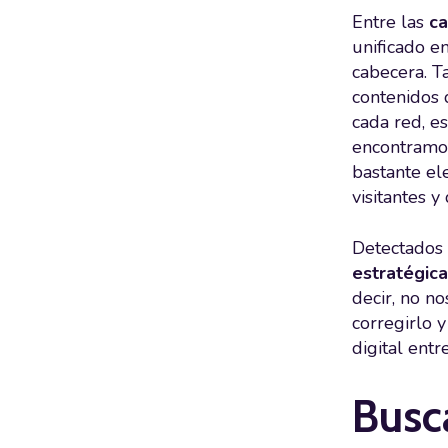
Entre las
ca
unificado en
cabecera. T
contenidos 
cada red, e
encontramos
bastante el
visitantes y
Detectados 
estratégica
decir, no n
corregirlo 
digital entr
Busc