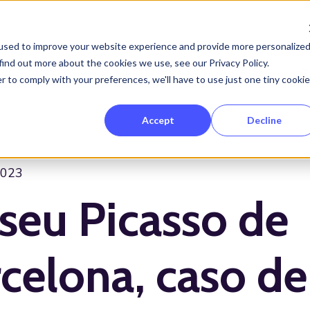
used to improve your website experience and provide more personalize
find out more about the cookies we use, see our Privacy Policy.
Servicios
Proyectos
Clientes
So
Show submenu for Servicios
r to comply with your preferences, we'll have to use just one tiny cookie
Accept
Decline
2023
seu Picasso de
celona, caso de