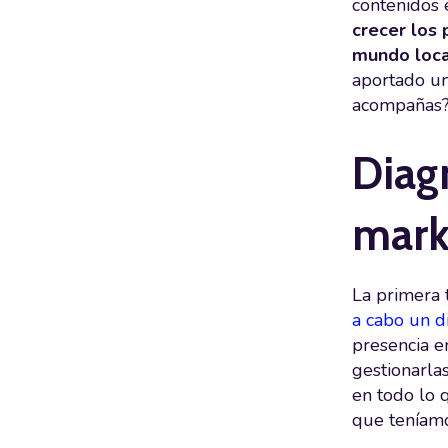
contenidos 
crecer los 
mundo loca
aportado un
acompañas
Diagn
mark
La primera 
a cabo un d
presencia e
gestionarla
en todo lo 
que teníamo