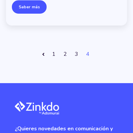
Saber más
1
2
3
4
Anterior
¿Quieres novedades en comunicación y