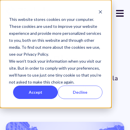
Open 
This website stores cookies on your computer.
These cookies are used to improve your website
experience and provide more personalized services
to you, both on this website and through other
media. To find out more about the cookies we use,
see our Privacy Policy.
Blog
We won't track your information when you visit our
site. But in order to comply with your preferences,
we'll have to use just one tiny cookie so that you're
Descubre todo sobre el mundo de la
not asked to make this choice again.
comunicación online.
Accept
Decline