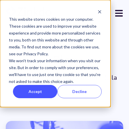
Open 
This website stores cookies on your computer.
These cookies are used to improve your website
experience and provide more personalized services
to you, both on this website and through other
media. To find out more about the cookies we use,
see our Privacy Policy.
Blog
We won't track your information when you visit our
site. But in order to comply with your preferences,
we'll have to use just one tiny cookie so that you're
Descubre todo sobre el mundo de la
not asked to make this choice again.
comunicación online.
Accept
Decline