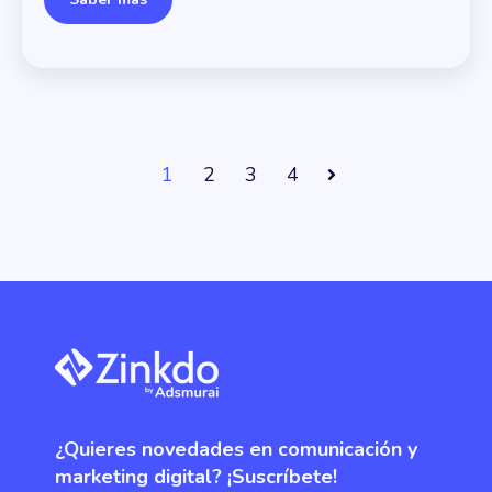
1
2
3
4
Siguiente
¿Quieres novedades en comunicación y
marketing digital? ¡Suscríbete!