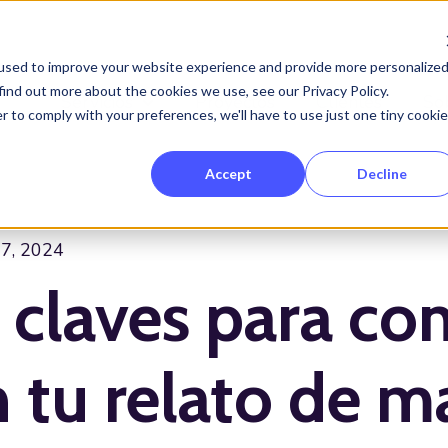
used to improve your website experience and provide more personalize
find out more about the cookies we use, see our Privacy Policy.
Servicios
Proyectos
Clientes
So
Show submenu for Servicios
r to comply with your preferences, we'll have to use just one tiny cookie
Accept
Decline
17, 2024
 claves para co
 tu relato de m