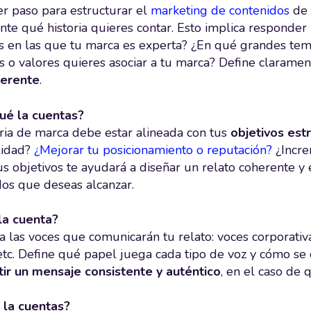
er paso para estructurar el
marketing de contenidos
de 
nte qué historia quieres contar. Esto implica responder
as en las que tu marca es experta? ¿En qué grandes tem
os o valores quieres asociar a tu marca? Define clarame
ferente
.
ué la cuentas?
oria de marca debe estar alineada con tus
objetivos est
ilidad?
¿Mejorar tu posicionamiento o reputación?
¿Incre
us objetivos te ayudará a diseñar un relato coherente y
dos que deseas alcanzar.
la cuenta?
ca las voces que comunicarán tu relato: voces corporativ
 etc. Define qué papel juega cada tipo de voz y cómo 
tir un mensaje consistente y auténtico
, en el caso de
la cuentas?