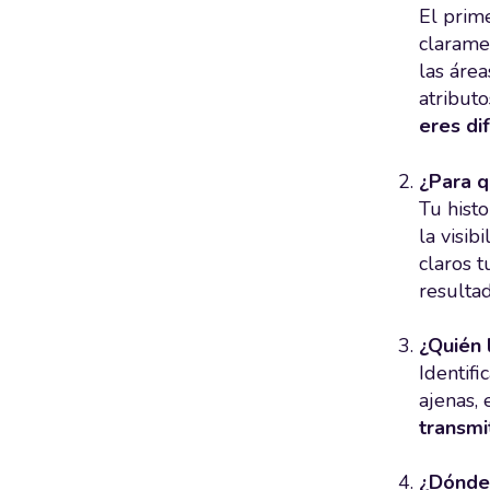
El prim
clarame
las áre
atribut
eres di
¿Para q
Tu hist
la visib
claros t
resulta
¿Quién 
Identifi
ajenas,
transmi
¿Dónde 