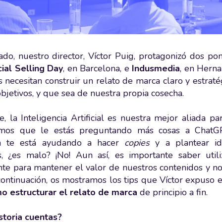
do, nuestro director, Víctor Puig, protagonizó dos po
ial Selling Day
, en Barcelona, e
Indusmedia
, en Herna
s necesitan construir un relato de marca claro y estrat
objetivos, y que sea de nuestra propia cosecha.
, la Inteligencia Artificial es nuestra mejor aliada par
emos que le estás preguntando más cosas a Chat
ta te está ayudando a hacer
copies
y a plantear i
s, ¿es malo? ¡No! Aun así, es importante saber util
te para mantener el valor de nuestros contenidos y no
 continuación, os mostramos los tips que Víctor expuso
o estructurar el relato de marca
de principio a fin.
storia cuentas?