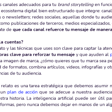
os canales adecuados para tu
brand storytelling
en funció
 ecosistema digital bien estructurado que integre: cana
 o newsletters; redes sociales, aquellas donde tu audie
como publicaciones de terceros, medios especializados, 
ate de
que cada canal refuerce tu mensaje de manera
a cuentas?
to y las técnicas que uses son clave para captar la aten
bras clave para reforzar tu mensaje
y que ayuden al
la imagen de marca, ¿cómo quieres que tu marca sea per
 de formatos, combina artículos, videos, infografías y o
cias de tu audiencia.
e relato es una tarea estratégica que debemos asumir n
r un
plan de acción
que se adecue a nuestra audienci
tra historia. La inteligencia artificial puede ser útil 
 formas, pero nunca debemos dejar en manos de un algo