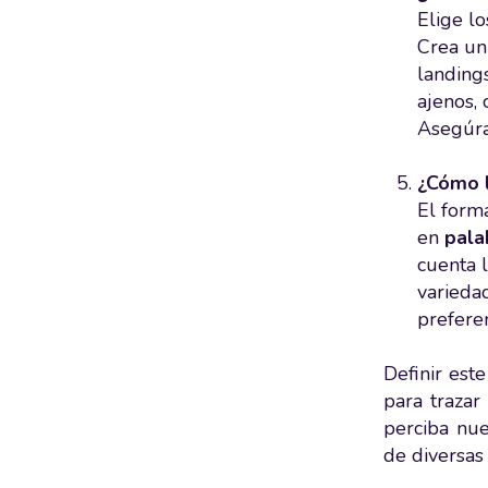
Elige l
Crea un
landings
ajenos, 
Asegúr
¿Cómo l
El forma
en
pala
cuenta 
variedad
preferen
Definir est
para traza
perciba nues
de diversas