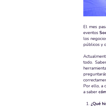
El mes pasa
eventos
Soc
los negocio
públicos y 
Actualmente
todo. Sab
herramien
preguntará
correctamen
Por ello, a
a saber
cóm
¿Qué hi