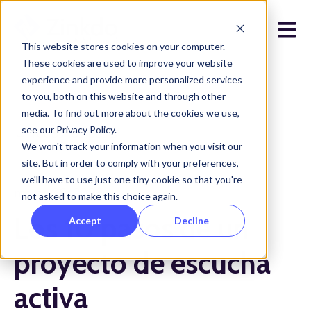
Open 
This website stores cookies on your computer.
These cookies are used to improve your website
experience and provide more personalized services
to you, both on this website and through other
media. To find out more about the cookies we use,
see our Privacy Policy.
Todos los posts
We won't track your information when you visit our
site. But in order to comply with your preferences,
we'll have to use just one tiny cookie so that you're
marzo 28, 2023
not asked to make this choice again.
Los 10 pasos de un
Accept
Decline
proyecto de escucha
activa