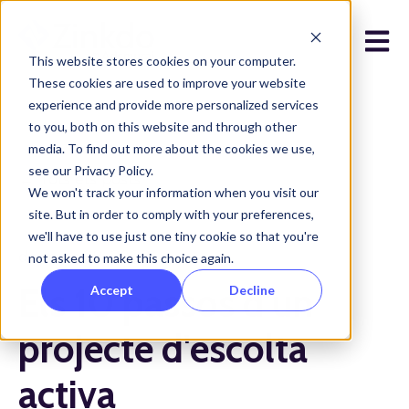
Open 
This website stores cookies on your computer.
These cookies are used to improve your website
experience and provide more personalized services
to you, both on this website and through other
media. To find out more about the cookies we use,
see our Privacy Policy.
Tots els posts
We won't track your information when you visit our
site. But in order to comply with your preferences,
we'll have to use just one tiny cookie so that you're
de març 28, 2023
not asked to make this choice again.
Els 10 passos d'un
Accept
Decline
projecte d'escolta
activa