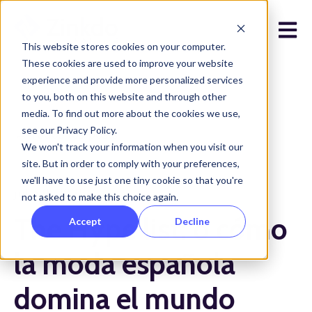
Open 
This website stores cookies on your computer.
These cookies are used to improve your website
experience and provide more personalized services
to you, both on this website and through other
media. To find out more about the cookies we use,
see our Privacy Policy.
Todos los posts
We won't track your information when you visit our
site. But in order to comply with your preferences,
we'll have to use just one tiny cookie so that you're
julio 9, 2025
not asked to make this choice again.
The Hype list: o cómo
Accept
Decline
la moda española
domina el mundo