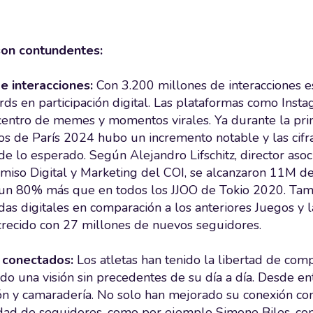
son contundentes:
 interacciones:
Con 3.200 millones de interacciones e
rds en participación digital. Las plataformas como Insta
 centro de memes y momentos virales.
Ya durante la pr
os de París 2024 hubo un incremento notable y las cifra
de lo esperado. Según Alejandro Lifschitz, director as
iso Digital y Marketing del COI, se alcanzaron 11M de 
 un 80% más que en todos los JJOO de Tokio 2020. Tambi
as digitales en comparación a los anteriores Juegos y 
crecido con 27 millones de nuevos seguidores.
 conectados:
Los atletas han tenido la libertad de compa
do una visión sin precedentes de su día a día. Desde e
ión y camaradería. No solo han mejorado su conexión con
ad de seguidores, como por ejemplo Simone Biles, con