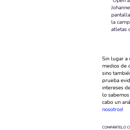
“Open al
Johannes
pantall
la campa
atletas
Sin lugar a
medios de c
sino tambié
prueba evid
intereses de
lo sabemos 
cabo un aná
nosotros!
COMPÁRTELO C