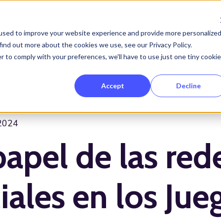
used to improve your website experience and provide more personalize
find out more about the cookies we use, see our Privacy Policy.
Servicios
Proyectos
Clientes
So
Show submenu for Servicios
r to comply with your preferences, we'll have to use just one tiny cookie
Accept
Decline
 2024
papel de las red
iales en los Jue