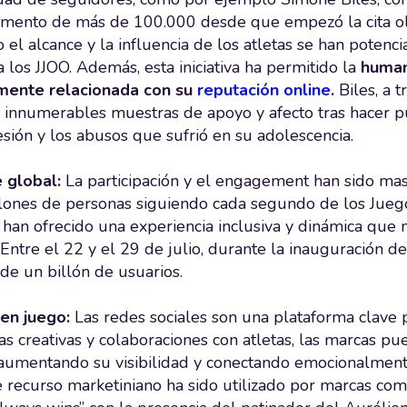
emento de más de 100.000 desde que empezó la cita ol
el alcance y la influencia de los atletas se han potenc
a los JJOO. Además, esta iniciativa ha permitido la
human
mente relacionada con su
reputación online.
Biles, a t
o innumerables muestras de apoyo y afecto tras hacer p
sión y los abusos que sufrió en su adolescencia.
 global:
La participación y el engagement han sido mas
lones de personas siguiendo cada segundo de los Juego
s han ofrecido una experiencia inclusiva y dinámica qu
 Entre el 22 y el 29 de julio, durante la inauguración de
 de un billón de usuarios.
en juego:
Las redes sociales son una plataforma clave 
s creativas y colaboraciones con atletas, las marcas pu
 aumentando su visibilidad y conectando emocionalment
e recurso marketiniano ha sido utilizado por marcas c