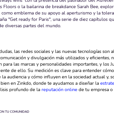
ways wins” con la presencia del patinador del Aurélien
 Floors o la bailarina de breakdance Sarah Bee, explor
a como emblema de su apoyo al aperturismo y la toleran
ña "Get ready for Paris", una serie de diez capítulos qu
 de diversas partes del mundo.
 dudas, las redes sociales y las nuevas tecnologías son
omunicación y divulgación más utilizados y eficientes, n
n para las marcas y personalidades importantes, y los 
ente de ello. Su medición es clave para entender cómo 
 la audiencia y cómo influyen en la sociedad actual y, s
bien en Zinkdo, donde te ayudamos a diseñar la
estrate
lisis profundo de la
reputación online
de tu empresa o 
ON TU COMUNIDAD