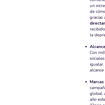
un incr
de cómo 
gracias 
directa
recibid
la depre
Alcance
Con mil
sociale
igualar.
alcance
Marcas 
campaña
global,
año est