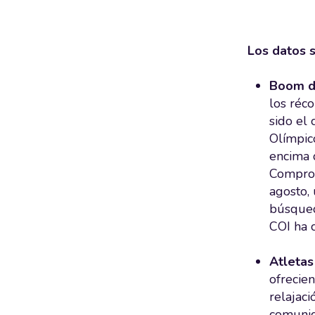
Los datos 
Boom de
los réco
sido el
Olímpic
encima 
Comprom
agosto,
búsqued
COI ha 
Atletas
ofrecien
relajac
comunid