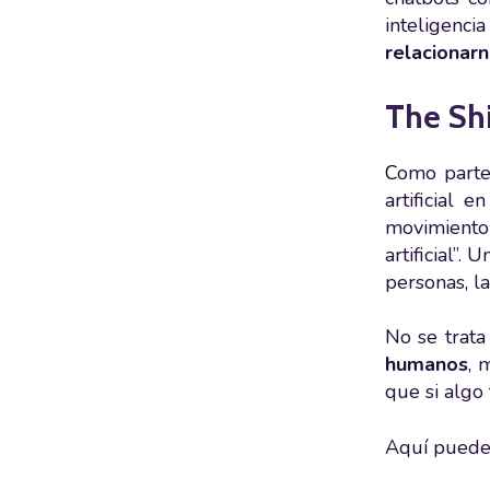
inteligenci
relacionarn
The Shi
C
omo parte
artificial 
movimiento 
artificial”.
Un
personas, la
No se trata
humanos
, 
que si algo
Aquí puede