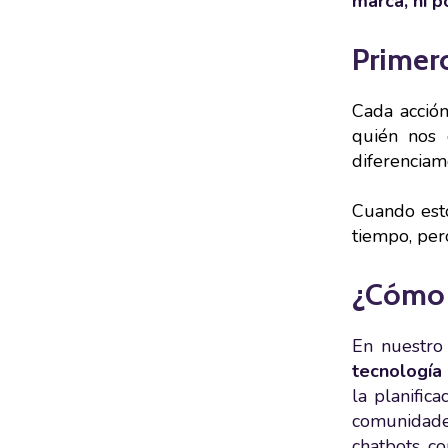
marca, ni 
Primero
Cada acció
quién nos 
diferenciam
Cuando esto
tiempo, per
¿Cómo a
En nuestro
tecnología
la planific
comunidades
chatbots co