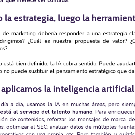
por qué merece ser contada
.
 la estrategia, luego la herramien
n de marketing debería responder a una estrategia c
dirigimos? ¿Cuál es nuestra propuesta de valor? 
os?
 está bien definido, la IA cobra sentido. Puede ayudarte
o no puede sustituir el pensamiento estratégico que da 
plicamos la inteligencia artificial
 día a día, usamos la IA en muchas áreas, pero sie
 está al servicio del talento humano
. Para enriquecer
ación de contenidos, reforzar los mensajes de marca, de
, optimizar el SEO, analizar datos de múltiples fuente
rporativos con voz propia, etc. Pero también, y quiz