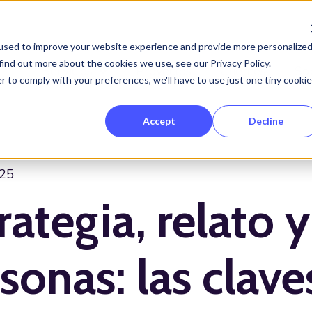
used to improve your website experience and provide more personalize
find out more about the cookies we use, see our Privacy Policy.
Servicios
Proyectos
Clientes
So
Show submenu for Servicios
r to comply with your preferences, we'll have to use just one tiny cookie
Accept
Decline
025
rategia, relato y
sonas: las clave