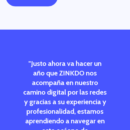
 para
"Justo ahora va hacer un
“Tra
iendo
año que ZINKDO nos
una e
muy
acompaña en nuestro
Be
dad y
camino digital por las redes
Puer
stra
y gracias a su experiencia y
const
uestra
profesionalidad, estamos
el dí
es
aprendiendo a navegar en
gen