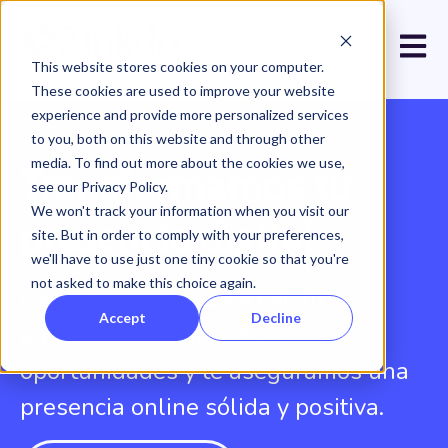
Open 
This website stores cookies on your computer.
These cookies are used to improve your website
experience and provide more personalized services
to you, both on this website and through other
media. To find out more about the cookies we use,
Transformamos tu
see our Privacy Policy.
We won't track your information when you visit our
presencia digital
site. But in order to comply with your preferences,
we'll have to use just one tiny cookie so that you're
not asked to make this choice again.
Conectamos tu marca con tu
Accept
Decline
audiencia, identificamos
oportunidades y te aseguramos una
presencia online sólida y positiva.