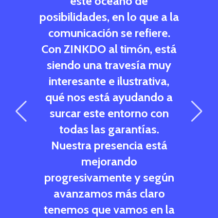
 mayor
este océano de
traba
tad
posibilidades, en lo que a la
dores.
comunicación se refiere.
fo
onal,
Con ZINKDO al timón, está
comp
le,
siendo una travesía muy
plena
rte
interesante e ilustrativa,
segu
qué nos está ayudando a
cons
dados
surcar este entorno con
labor
n la
todas las garantías.
graci
ca!"
Nuestra presencia está
resu
mejorando
c
progresivamente y según
unch &
avanzamos más claro
tenemos que vamos en la
Digit