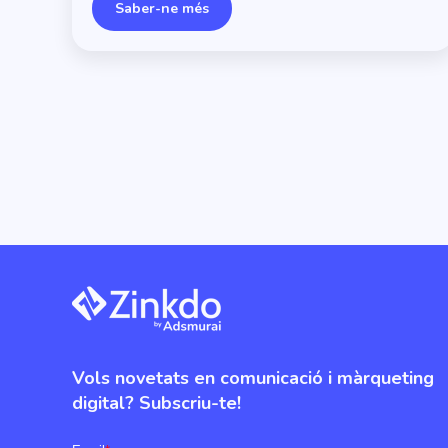
Saber-ne més
Vols novetats en comunicació i màrqueting
digital? Subscriu-te!