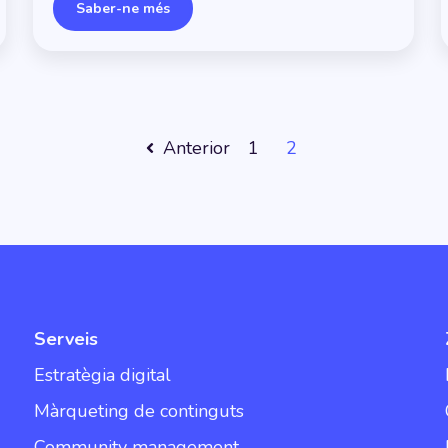
Saber-ne més
Anterior
1
2
Serveis
Estratègia digital
Màrqueting de continguts
Community management