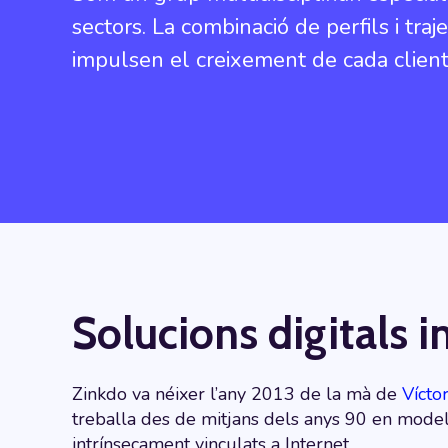
sectors. La combinació de perfils i tra
impulsen el creixement de cada client
Solucions digitals i
Zinkdo va néixer l’any 2013 de la mà de
Vícto
treballa des de mitjans dels anys 90 en mode
intrínsecament vinculats a Internet.