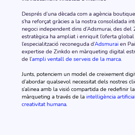
Després d’una dècada com a agència boutique, 
s’ha reforçat gràcies a la nostra consolidada in
negoci independent dins d’Adsmurai, des del 
estratègica ha ampliat i enriquit l’oferta globa
l’especialització reconeguda d’
Adsmurai
en Pai
expertise de Zinkdo en màrqueting digital estra
de l’
ampli ventall de serveis de la marca.
Junts, potenciem un model de creixement digit
d’abordar qualsevol necessitat dels nostres cli
s’alinea amb la visió compartida de redefinir l
màrqueting a través de la
intel·ligència artifi
creativitat humana
.