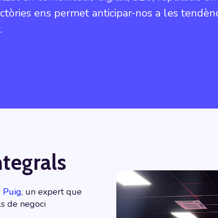
jectòries ens permet anticipar-nos a les tendèn
.
ntegrals
r Puig
, un expert que
ls de negoci