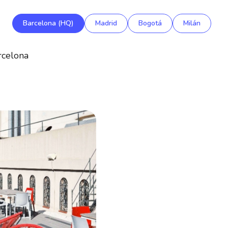
Barcelona (HQ)
Madrid
Bogotá
Milán
rcelona