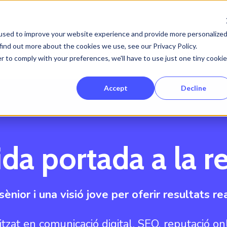
used to improve your website experience and provide more personalize
find out more about the cookies we use, see our Privacy Policy.
Serveis
Projectes
Clients
Sob
Show submenu for Serveis
r to comply with your preferences, we'll have to use just one tiny cookie
Accept
Decline
da portada a la re
nior i una visió jove per oferir resultats rea
tzat en comunicació digital, SEO, reputació on