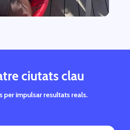
tre ciutats clau
per impulsar resultats reals.