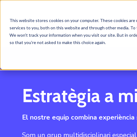
This website stores cookies on your computer. These cookies are 
services to you, both on this website and through other media. To 
We won't track your information when you visit our site. But in orde
so that you're not asked to make this choice again.
Estratègia a mi
El nostre equip combina experiència sè
Som un grup multidisciplinari especiali