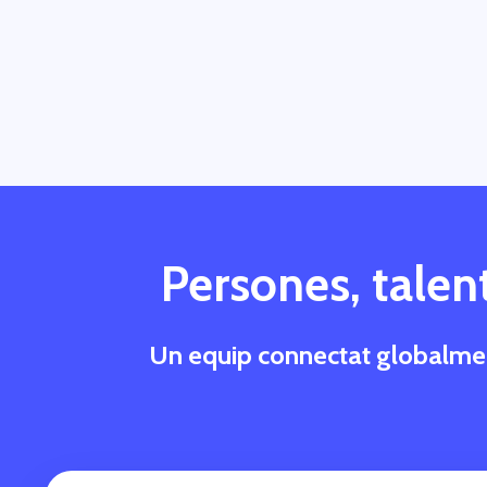
Persones, talent
Un equip connectat globalment