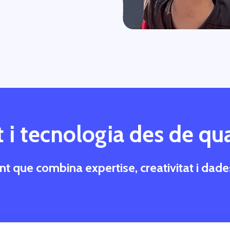
 i tecnologia des de qua
 que combina expertise, creativitat i dades 