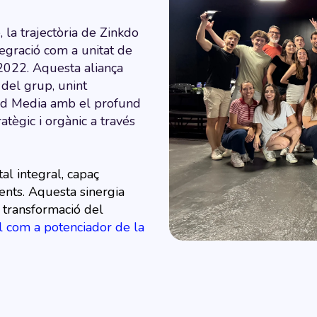
la trajectòria de Zinkdo
tegració com a unitat de
2022. Aquesta aliança
l del grup, unint
d Media amb el profund
tègic i orgànic a través
al integral, capaç
ents. Aquesta sinergia
a transformació del
cial com a potenciador de la