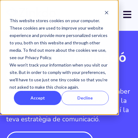
Open 
This website stores cookies on your computer.
These cookies are used to improve your website
experience and provide more personalized services
to you, both on this website and through other
media. To find out more about the cookies we use,
Gestió de la reputació
see our Privacy Policy.
We won't track your information when you visit our
online
site. But in order to comply with your preferences,
we'll have to use just one tiny cookie so that you're
not asked to make this choice again.
Escoltem la conversació digital per saber
Accept
Decline
què es diu sobre la teva marca, sobre la
teva empresa o sobre tu, i orientar així la
teva estratègia de comunicació.