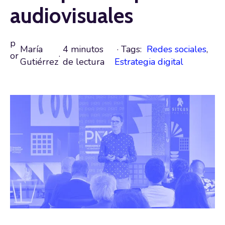
audiovisuales
p
María
4 minutos
· Tags:
Redes sociales
,
or
·
Gutiérrez
de lectura
Estrategia digital