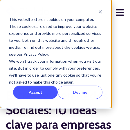
Open 
This website stores cookies on your computer.
These cookies are used to improve your website
experience and provide more personalized services
to you, both on this website and through other
media. To find out more about the cookies we use,
see our Privacy Policy.
Todos los posts
We won't track your information when you visit our
site. But in order to comply with your preferences,
we'll have to use just one tiny cookie so that you're
octubre 20, 2025
not asked to make this choice again.
Estrategia en Redes
Accept
Decline
Sociales: 10 ideas
clave para empresas