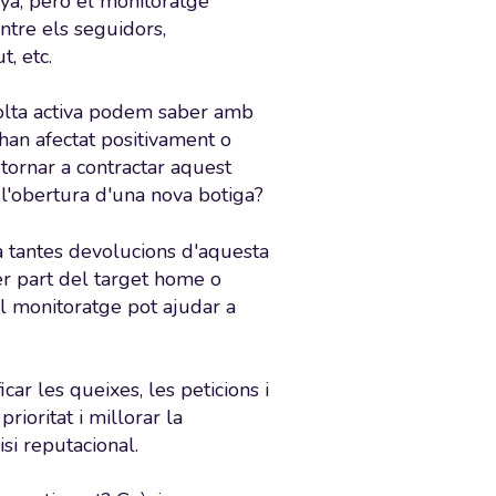
nya, però el monitoratge
ntre els seguidors,
t, etc.
colta activa podem saber amb
 han afectat positivament o
ornar a contractar aquest
 l'obertura d'una nova botiga?
ha tantes devolucions d'aquesta
er part del target home o
l monitoratge pot ajudar a
icar les queixes, les peticions i
ioritat i millorar la
si reputacional.