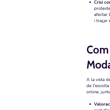
Crisi co
proteste
afectar 
i traçar
Com a
Mod
A la vista 
de l'escolta
online, jun
Valorac