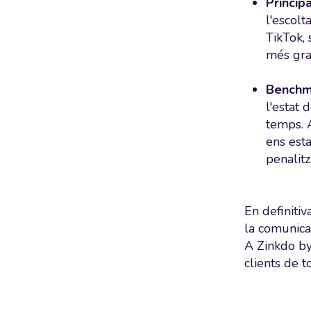
Princip
l'escol
TikTok, 
més gran
Benchm
l'estat 
temps. A
ens esta
penalitz
En definiti
la comunicac
A Zinkdo by
clients de t