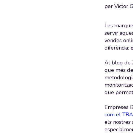
per
Víctor 
Les marques
servir aques
vendes onli
diferència:
e
Al blog de 
que més dem
metodologi
monitoritza
que permetin
Empreses B2
com el TRA
els nostres 
especialmen