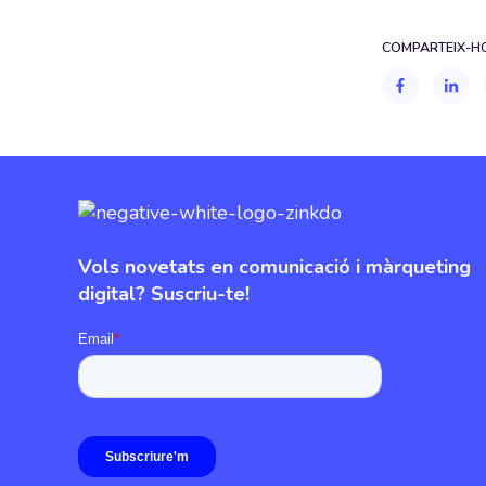
COMPARTEIX-HO
Vols novetats en comunicació i màrqueting
digital? Suscriu-te!