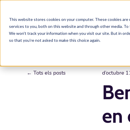
This website stores cookies on your computer. These cookies are 
services to you, both on this website and through other media. To 
We won't track your information when you visit our site. But in orde
so that you're not asked to make this choice again.
Tots els posts
d’octubre 1
Ben
en 