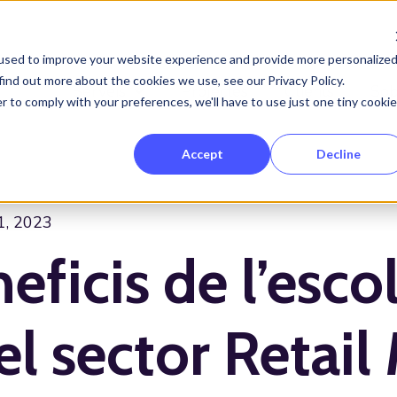
used to improve your website experience and provide more personalize
find out more about the cookies we use, see our Privacy Policy.
Serveis
Projectes
Clients
Sob
Show submenu for Serveis
r to comply with your preferences, we'll have to use just one tiny cookie
Accept
Decline
1, 2023
eficis de l’esco
el sector Retai