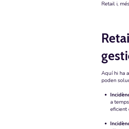
Retail i, mé
Reta
gesti
Aquí hi ha 
poden soluci
Incidèn
a temps
eficient
Incidènc