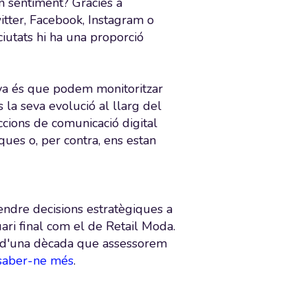
n sentiment? Gràcies a
itter, Facebook, Instagram o
ciutats hi ha una proporció
tiva és que podem monitoritzar
s la seva evolució al llarg del
ccions de comunicació digital
ques o, per contra, ens estan
rendre decisions estratègiques a
ari final com el de Retail Moda.
s d'una dècada que assessorem
 saber-ne més
.