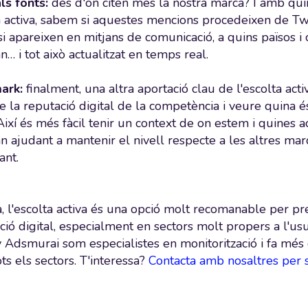
als fonts:
des d'on citen més la nostra marca? I amb qui
ta activa, sabem si aquestes mencions procedeixen de Tw
si apareixen en mitjans de comunicació, a quins països i 
… i tot això actualitzat en temps real.
ark:
finalment, una altra aportació clau de l'escolta ac
de la reputació digital de la competència i veure quina é
ixí és més fàcil tenir un context de on estem i quines a
n ajudant a mantenir el nivell respecte a les altres mar
ant.
va, l'escolta activa és una opció molt recomanable per p
ió digital, especialment en sectors molt propers a l'usu
 Adsmurai som especialistes en monitorització i fa mé
ots els sectors. T'interessa?
Contacta amb nosaltres per