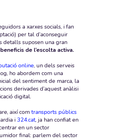
dors a xarxes socials, i fan
aptació) per tal d’aconseguir
its detalls suposen una gran
eneficis de l’escolta activa.
putació online
, un dels serveis
blog, ho abordem com una
nicial del sentiment de marca, la
cions derivades d’aquest anàlisi
ació digital.
are, així com
transports públics
ardia i
324.cat
, ja han confiat en
centrar en un sector
umidor final: parlem del sector