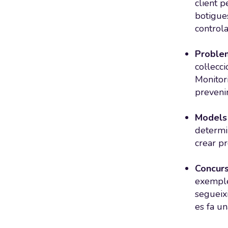
client p
botigues
controla
Problem
col·lecc
Monitori
prevenir
Models i
determi
crear p
Concurs
exemple 
segueix
es fa un