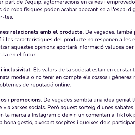
er part de l'equip, aglomeracions en caixes i emprovado
 de roba físiques poden acabar abocant-se a l'espai digi
r-les.
es relacionats amb el producte.
De vegades, també p
ió i les característiques del producte no responen a les 
tzar aquestes opinions aportarà informació valuosa per 
-la en el futur.
 inclusivitat.
Els valors de la societat estan en constant 
nats models o no tenir en compte els cossos i gèneres
roblemes de reputació online.
os i promocions.
De vegades sembla una idea genial l
via xarxes socials. Però aquest sorteig d'unes sabates 
in la marca a Instagram o deixin un comentari a TikTok 
a bona gestió, aixecant sospites i queixes dels participan