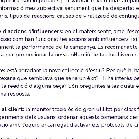
dquisició són importants per valorar l'èxit d'una campa
informació més subjectiva: sentiment que ha despertat e
is, tipus de reaccions, causes de viralització de contingu
 d'accions d'influencers:
en el mateix sentit, amb l'es
isió com han funcionat les accions amb influencers i si
ament la performance de la campanya. És recomanable t
ta per promocionar la nova col·lecció de tardor-hivern o
te:
està agradant la nova col·lecció d'estiu? Per què hi 
 texana que semblava que seria un èxit? Hi ha interès p
 la reedició d’alguna peça? Són preguntes a les quals e
na resposta.
al client:
la monitorització és de gran utilitat per classif
eriments dels usuaris, ordenar aquests comentaris per pr
ció amb l'equip encarregat d'activar els protocols de cri