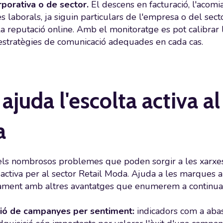
rporativa o de sector.
El descens en facturació, l'acom
s laborals, ja siguin particulars de l'empresa o del se
la reputació online. Amb el monitoratge es pot calibrar l
 estratègies de comunicació adequades en cada cas.
juda l'escolta activa al
a
dels nombrosos problemes que poden sorgir a les xarxes 
 activa per al sector Retail Moda. Ajuda a les marques a
tament amb altres avantatges que enumerem a continuac
ió de campanyes per sentiment:
indicadors com a abast