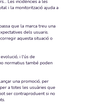
rs… Les incidències a les
tal i la monitorització ajuda a
assa que la marca treu una
expectatives dels usuaris.
corregir aquesta situació o
evolució, i l'ús de
 no normatius també poden
lançar una promoció, per
per a totes les usuàries que
pot ser contraproduent si no
ts.