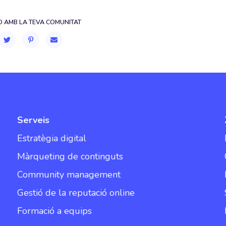
 AMB LA TEVA COMUNITAT
Serveis
Estratègia digital
Màrqueting de continguts
Community management
Gestió de la reputació online
Formació a equips