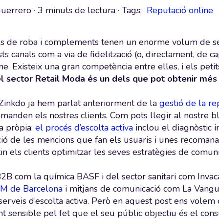
Guerrero
·
3 minuts de lectura
· Tags:
Reputació online
 de roba i complements tenen un enorme volum de segui
ts canals com a via de fidelització (o, directament, de c
ne. Existeix una gran competència entre elles, i els pet
l sector Retail Moda és un dels que pot obtenir més b
Zinkdo ja hem parlat anteriorment de la
gestió de la re
anden els nostres clients. Com pots llegir al nostre 
a pròpia:
el procés d’escolta activa
inclou el diagnòstic i
ció de les mencions que fan els usuaris i unes recomana
 els clients optimitzar les seves estratègies de comunic
B com la química BASF i del sector sanitari com Invac
M de Barcelona
i mitjans de comunicació com La Vangu
serveis d’escolta activa. Però en aquest post ens volem 
t sensible pel fet que el seu públic objectiu és el cons