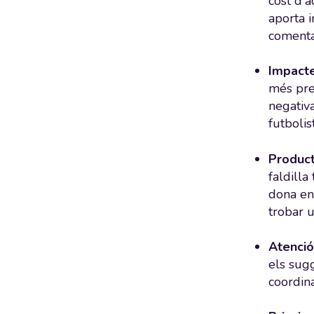
cost d'a
aporta 
comentar
Impacte
més prec
negativ
futbolis
Produc
faldilla
dona en
trobar u
Atenció 
els sugg
coordina