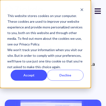
Open 
This website stores cookies on your computer.
These cookies are used to improve your website
experience and provide more personalized services
to you, both on this website and through other
media. To find out more about the cookies we use,
see our Privacy Policy.
Blog
We won't track your information when you visit our
site. But in order to comply with your preferences,
we'll have to use just one tiny cookie so that you're
Tot el que necessites saber sobre la
not asked to make this choice again.
comunicació online.
Accept
Decline