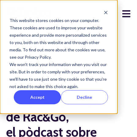
Open 
This website stores cookies on your computer.
These cookies are used to improve your website
experience and provide more personalized services
to you, both on this website and through other
media. To find out more about the cookies we use,
see our Privacy Policy.
Tots els posts
We won't track your information when you visit our
site. But in order to comply with your preferences,
we'll have to use just one tiny cookie so that you're
de març 14, 2024
not asked to make this choice again.
Nova temporada
Accept
Decline
de Rac&Go,
el pòdcast sobre