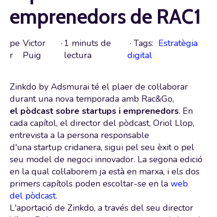
emprenedors de RAC1
pe
Victor
·
1 minuts de
· Tags:
Estratègia
r
Puig
lectura
digital
Zinkdo
by
Adsmurai
té el plaer de col·laborar
durant una nova temporada amb
Rac
&
Go
,
el
pòdcast sobre startups
i emprenedors
. En
cada capítol, el director del
pòdcast
, Oriol
Llop
,
entrevista a la persona responsable
d'una
startup
cridanera, sigui pel seu èxit o pel
seu model de negoci innovador. La segona edició
en la qual col·laborem ja està en marxa, i els dos
primers capítols poden escoltar-se en la
web
del pòdcast
.
L'aportació de
Zinkdo
, a través del seu director