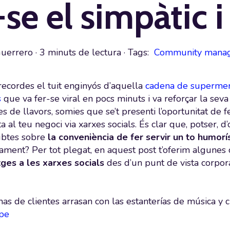
-se el simpàtic 
Guerrero
·
3 minuts de lectura
· Tags:
Community mana
ecordes el tuit enginyós d’aquella
cadena de supermer
s
que va fer-se viral en pocs minuts i va reforçar la seva
es de llavors, somies que se’t presenti l’oportunitat de 
al teu negoci via xarxes socials. És clar que, potser, d’o
ubtes sobre
la conveniència de fer servir un to humorís
ment? Per tot plegat, en aquest post t’oferim algunes 
ges a les xarxes socials
des d’un punt de vista corpora
as de clientes arrasan con las estanterías de música y c
pe