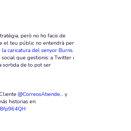
atègia, però no ho facis de
ue el teu públic no entendrà per
 la caricatura del senyor Burns
.
ocial que gestionis: a Twitter i
 sortida de to pot ser
 Cliente
@CorreosAtiende
… y
ás historias en:
/or8fp964QH