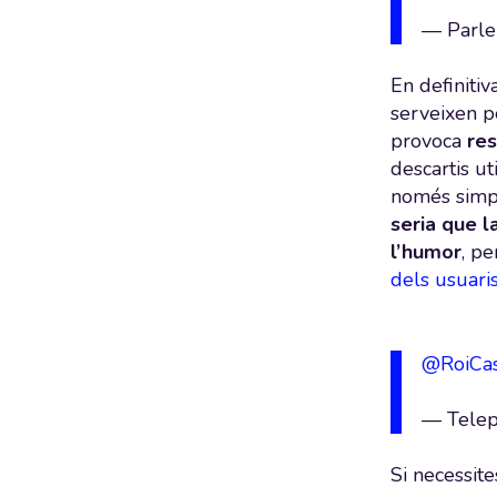
— Parle
En definiti
serveixen 
provoca
re
descartis ut
només simpàt
seria que l
l’humor
, p
dels usuari
@RoiCas
— Telep
Si necessit