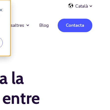
Català
Show subme
d
re nosaltres
Blog
Contacta
Show submenu for Sobre nosaltres
a la
 entre