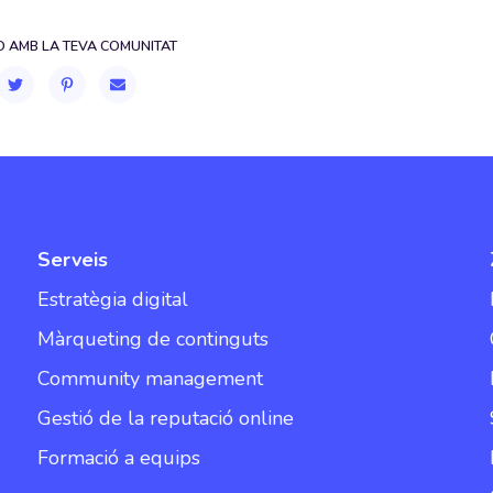
 AMB LA TEVA COMUNITAT
Serveis
Estratègia digital
Màrqueting de continguts
Community management
Gestió de la reputació online
Formació a equips