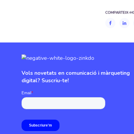
COMPARTEIX-HO
Vols novetats en comunicació i màrqueting
digital? Suscriu-te!