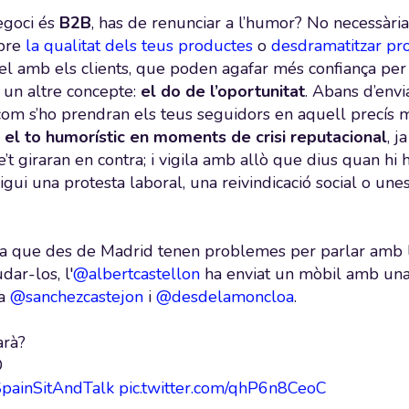
negoci és
B2B
, has de renunciar a l’humor? No necessàr
obre
la qualitat dels teus productes
o
desdramatitzar pr
gel amb els clients, que poden agafar més confiança per 
c un altre concepte:
el do de l’oportunitat
. Abans d’envia
com s’ho prendran els teus seguidors en aquell precís
t el to humorístic en moments de crisi reputacional
, 
’t giraran en contra; i vigila amb allò que dius quan hi 
a sigui una protesta laboral, una reivindicació social o une
 que des de Madrid tenen problemes per parlar amb les
dar-los, l'
@albertcastellon
ha enviat un mòbil amb una 
 a
@sanchezcastejon
i
@desdelamoncloa
.
arà?
O
painSitAndTalk
pic.twitter.com/qhP6n8CeoC