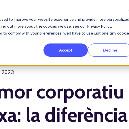
used to improve your website experience and provide more personalize
find out more about the cookies we use, see our Privacy Policy.
Serveis
Projectes
Clients
Sob
Show submenu for Serveis
r to comply with your preferences, we'll have to use just one tiny cookie
Accept
Decline
, 2023
or corporatiu 
xa: la diferència