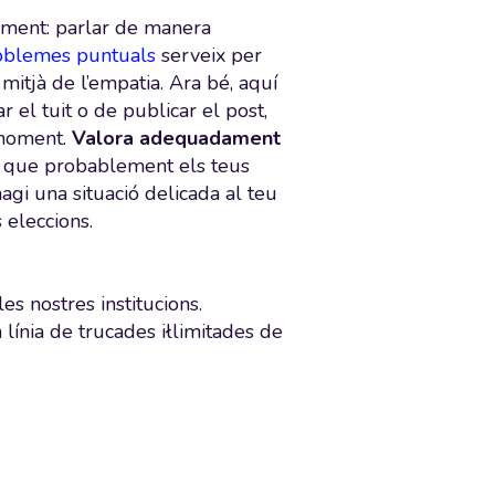
iament: parlar de manera
oblemes puntuals
serveix per
mitjà de l’empatia. Ara bé, aquí
r el tuit o de publicar el post,
 moment.
Valora adequadament
ja que probablement els teus
hagi una situació delicada al teu
s eleccions.
 nostres institucions.
línia de trucades iłlimitades de