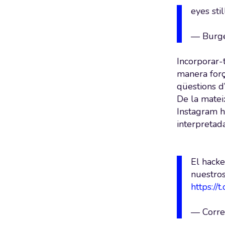
eyes sti
— Burge
Incorporar-
manera forç
qüestions d’
De la matei
Instagram h
interpretad
El hacke
nuestros
https://
— Corre