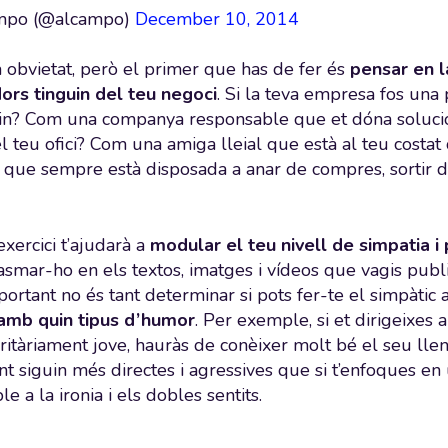
mpo (@alcampo)
December 10, 2014
obvietat, però el primer que has de fer és
pensar en l
ors tinguin del teu negoci
. Si la teva empresa fos una
in? Com una companya responsable que et dóna solucion
l teu ofici? Com una amiga lleial que està al teu cost
a que sempre està disposada a anar de compres, sortir de
xercici t’ajudarà a
modular el teu nivell de simpatia i
plasmar-ho en els textos, imatges i vídeos que vagis pub
portant no és tant determinar si pots fer-te el simpàtic
 amb quin tipus d’humor
. Per exemple, si et dirigeixes 
ritàriament jove, hauràs de conèixer molt bé el seu lle
t siguin més directes i agressives que si t’enfoques en 
e a la ironia i els dobles sentits.