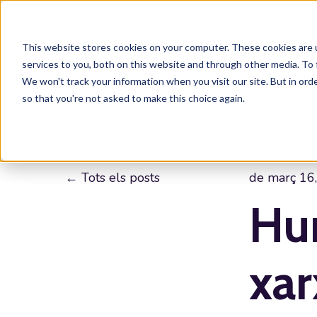
This website stores cookies on your computer. These cookies are 
services to you, both on this website and through other media. To 
We won't track your information when you visit our site. But in orde
so that you're not asked to make this choice again.
Tots els posts
de març 16
Hum
xar