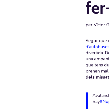
fer
per
Víctor 
Segur que r
d’autobuso
divertida. D
una empenta 
que tens d
prenen mala
dels missat
Avalanch
Bay
#No