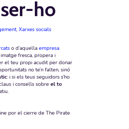
i ser-ho
gement
,
Xarxes socials
cats
o d’aquella
empresa
 imatge fresca, propera i
fer el teu propi acudit per donar
portunitats no te’n falten, sinó
tic
: i si els teus seguidors s’ho
claus i consells sobre
el to
tiu.
ine por el cierre de The Pirate