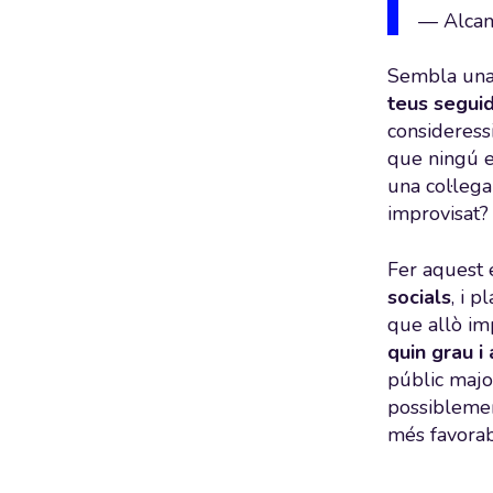
— Alca
Sembla una 
teus seguid
consideress
que ningú e
una col·leg
improvisat?
Fer aquest e
socials
, i 
que allò im
quin grau i
públic majo
possiblemen
més favorabl