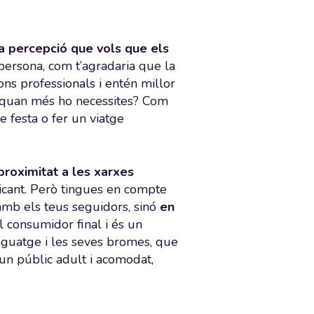
a percepció que vols que els
 persona, com t’agradaria que la
s professionals i entén millor
at quan més ho necessites? Com
 festa o fer un viatge
 proximitat a les xarxes
licant. Però tingues en compte
 amb els teus seguidors, sinó
en
al consumidor final i és un
nguatge i les seves bromes, que
un públic adult i acomodat,