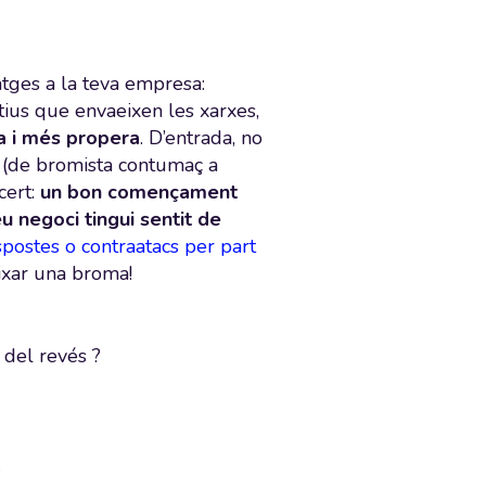
atges a la teva empresa:
ius que envaeixen les xarxes,
 i més propera
. D’entrada, no
tat (de bromista contumaç a
cert:
un bon començament
 negoci tingui sentit de
spostes o contraatacs per part
ixar una broma!
 del revés ?
.