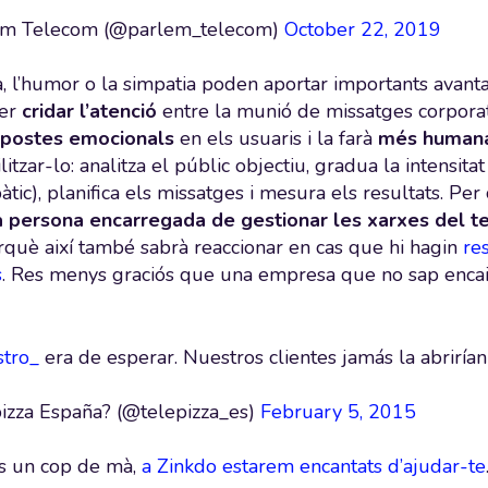
m Telecom (@parlem_telecom)
October 22, 2019
va, l’humor o la simpatia poden aportar importants avant
per
cridar l’atenció
entre la munió de missatges corporat
spostes emocionals
en els usuaris i la farà
més humana
ilitzar-lo: analitza el públic objectiu, gradua la intensi
ic), planifica els missatges i mesura els resultats. Per 
a persona encarregada de gestionar les xarxes del teu
erquè així també sabrà reaccionar en cas que hi hagin
re
s
. Res menys graciós que una empresa que no sap enca
tro_
era de esperar. Nuestros clientes jamás la abrirían
izza España? (@telepizza_es)
February 5, 2015
es un cop de mà,
a Zinkdo estarem encantats d’ajudar-te