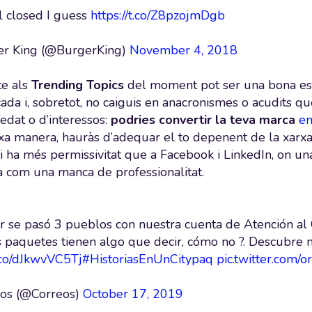
ll closed I guess
https://t.co/Z8pzojmDgb
r King (@BurgerKing)
November 4, 2018
te als
Trending Topics
del moment pot ser una bona estr
ada i, sobretot, no caiguis en anacronismes o acudits q
edat o d’interessos:
podries convertir la teva marca
en
xa manera, hauràs d’adequar el to depenent de la xarxa s
i ha més permissivitat que a Facebook i LinkedIn, on una
a com una manca de professionalitat.
r se pasó 3 pueblos con nuestra cuenta de Atención al
 paquetes tienen algo que decir, cómo no ?. Descubre m
t.co/dJkwvVC5Tj
#HistoriasEnUnCitypaq
pic.twitter.com
os (@Correos)
October 17, 2019