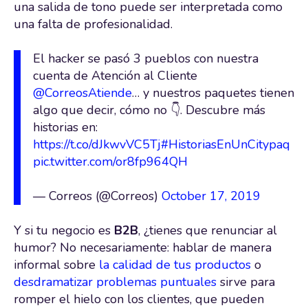
una salida de tono puede ser interpretada como
una falta de profesionalidad.
El hacker se pasó 3 pueblos con nuestra
cuenta de Atención al Cliente
@CorreosAtiende
… y nuestros paquetes tienen
algo que decir, cómo no 👇. Descubre más
historias en:
https://t.co/dJkwvVC5Tj
#HistoriasEnUnCitypaq
pic.twitter.com/or8fp964QH
— Correos (@Correos)
October 17, 2019
Y si tu negocio es
B2B
, ¿tienes que renunciar al
humor? No necesariamente: hablar de manera
informal sobre
la calidad de tus productos
o
desdramatizar problemas puntuales
sirve para
romper el hielo con los clientes, que pueden