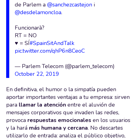
de Parlem a
@sanchezcastejon
i
@desdelamoncloa
.
Funcionarà?
RT = NO
♥️ = SÍ
#SpainSitAndTalk
pic.twitter.com/qhP6n8CeoC
— Parlem Telecom (@parlem_telecom)
October 22, 2019
En definitiva, el humor o la simpatía pueden
aportar importantes ventajas a tu empresa: sirven
para
llamar la atención
entre el aluvión de
mensajes corporativos que invaden las redes,
provoca
respuestas emocionales
en los usuarios
y la hará
más humana y cercana
. No descartes
utilizarlo de entrada: analiza el público objetivo,