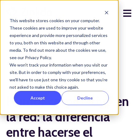
Open 
This website stores cookies on your computer.
These cookies are used to improve your website
experience and provide more personalized services
to you, both on this website and through other
media. To find out more about the cookies we use,
see our Privacy Policy.
Todos los posts
We won't track your information when you visit our
site. But in order to comply with your preferences,
we'll have to use just one tiny cookie so that you're
marzo 16, 2023
not asked to make this choice again.
Humor corporativo en
Accept
Decline
la red: la diferencia
entre hacerse el