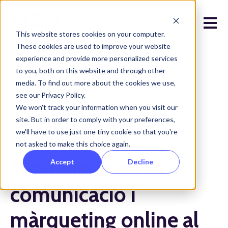
Open 
This website stores cookies on your computer.
These cookies are used to improve your website
experience and provide more personalized services
to you, both on this website and through other
media. To find out more about the cookies we use,
see our Privacy Policy.
Tots els posts
We won't track your information when you visit our
site. But in order to comply with your preferences,
we'll have to use just one tiny cookie so that you're
de març 16, 2023
not asked to make this choice again.
Tendències en
Accept
Decline
comunicació i
màrqueting online al