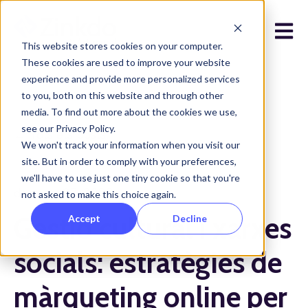
Open 
This website stores cookies on your computer.
These cookies are used to improve your website
experience and provide more personalized services
to you, both on this website and through other
media. To find out more about the cookies we use,
see our Privacy Policy.
Tots els posts
We won't track your information when you visit our
site. But in order to comply with your preferences,
we'll have to use just one tiny cookie so that you're
de març 27, 2023
not asked to make this choice again.
Gestió cultural i xarxes
Accept
Decline
socials: estratègies de
màrqueting online per