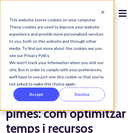
Open 
This website stores cookies on your computer.
These cookies are used to improve your website
experience and provide more personalized services
to you, both on this website and through other
media. To find out more about the cookies we use,
see our Privacy Policy.
Tots els posts
We won't track your information when you visit our
site. But in order to comply with your preferences,
we'll have to use just one tiny cookie so that you're
de març 16, 2023
not asked to make this choice again.
Social Media per a
Accept
Decline
pimes: com optimitzar
temps i recursos