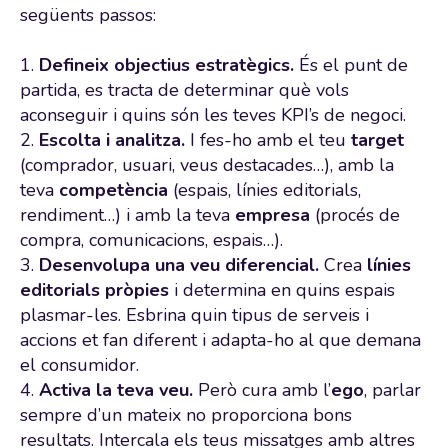
següents passos:
1.
Defineix objectius estratègics.
És el punt de
partida, es tracta de determinar què vols
aconseguir i quins són les teves KPI’s de negoci.
2.
Escolta i analitza.
I fes-ho amb el teu
target
(comprador, usuari, veus destacades…), amb la
teva
competència
(espais, línies editorials,
rendiment…) i amb la teva
empresa
(procés de
compra, comunicacions, espais…).
3.
Desenvolupa una veu diferencial.
Crea
línies
editorials pròpies
i determina en quins espais
plasmar-les. Esbrina quin tipus de serveis i
accions et fan diferent i adapta-ho al que demana
el consumidor.
4.
Activa la teva veu.
Però cura amb l’
ego
, parlar
sempre d’un mateix no proporciona bons
resultats. Intercala els teus missatges amb altres