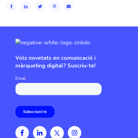
Vols novetats en comunicació i
màrqueting digital? Suscriu-te!