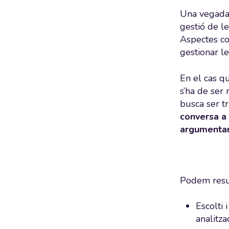
Una vegada 
gestió de l
Aspectes 
gestionar le
En el cas q
s’ha de ser 
busca ser t
conversa a
argumentar
Podem resum
Escolti 
analitza