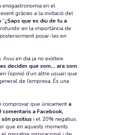
la enogastronomia en el
sent gràcies a la invitació del
 “
¿Saps que es diu de tu a
rofundir en la importància de
a posteriorment posar-les en
 Avui en dia ja no existeix
tres decidim que som… ara som
 en l’opinió d’un altre usuari que
general de l’empresa. És una
vam comprovar que únicament
a
0 comentaris a Facebook,
són positius
i el 20% negatius.
oder que en aquests moments
el missatge inspiracional i de