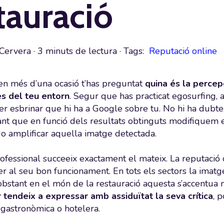
tauració
Cervera
·
3 minuts de lectura
· Tags:
Reputació online
n més d’una ocasió t’has preguntat
quina és la percep
 del teu entorn
. Segur que has practicat egosurfing, 
er esbrinar que hi ha a Google sobre tu. No hi ha dubte,
Tant que en funció dels resultats obtinguts modifiquem
r o amplificar aquella imatge detectada.
rofessional succeeix exactament el mateix. La reputació
per al seu bon funcionament. En tots els sectors la imat
 obstant en el món de la restauració aquesta s’accentua 
tendeix a expressar amb assiduïtat la seva crítica
, 
 gastronòmica o hotelera.