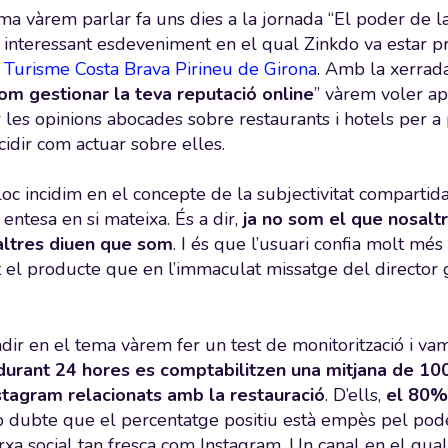
ma vàrem parlar fa uns dies a la jornada “El poder de 
 interessant esdeveniment en el qual Zinkdo va estar pre
 Turisme Costa Brava Pirineu de Girona
. Amb la xerrada
om gestionar la teva reputació online
” vàrem voler ap
r les opinions abocades sobre restaurants i hotels per 
cidir com actuar sobre elles.
oc incidim en el concepte de la subjectivitat compartida.
t entesa en si mateixa. És a dir,
ja no som el que nosal
altres diuen que som
. I és que l’usuari confia molt més
 el producte que en l’immaculat missatge del director 
dir en el tema vàrem fer un test de monitorització i 
durant 24 hores es comptabilitzen una mitjana de 10
nstagram relacionats amb la restauració
. D’ells,
el 80% 
p dubte que el percentatge positiu està empès pel p
xa social tan fresca com Instagram. Un canal en el qual 