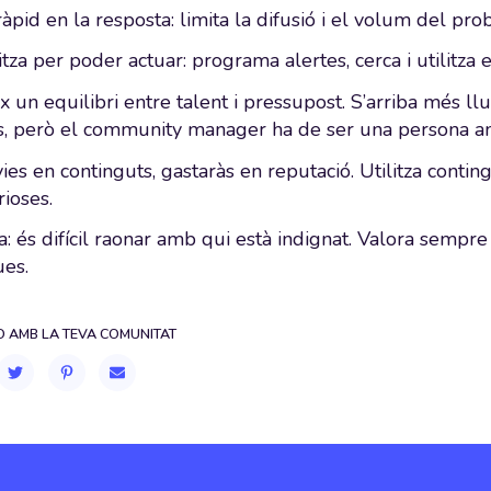
àpid en la resposta: limita la difusió i el volum del pro
tza per poder actuar: programa alertes, cerca i utilitza
x un equilibri entre talent i pressupost. S’arriba més l
s, però el community manager ha de ser una persona amb
vies en continguts, gastaràs en reputació. Utilitza conting
rioses.
a: és difícil raonar amb qui està indignat. Valora sempr
ues.
 AMB LA TEVA COMUNITAT