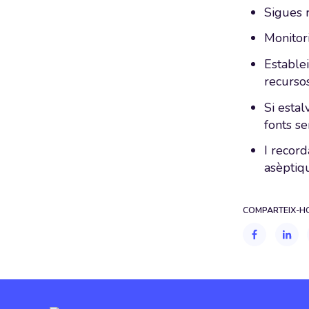
Sigues r
Monitori
Establei
recurso
Si estal
fonts se
I record
asèptiq
COMPARTEIX-HO