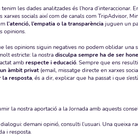
tenim les dades analitzades és l’hora d’interaccionar. E
es xarxes socials així com de canals com TripAdvisor, M
com
l’atenció, l’empatia o la transparència
juguen un pap
s opinions.
ue les opinions siguin negatives no podem oblidar una s
molt estricte: la nostra
disculpa sempre ha de ser hones
ractat amb
respecte i educació
. Sempre que ens result
 un àmbit privat
(email, missatge directe en xarxes social
 la resposta
, és a dir, explicar que ha passat i que s’es
ir la nostra aportació a la Jornada amb aquests consell
i dialogui: demani opinió, consulti l’usuari. Una queixa r
da i resposta.