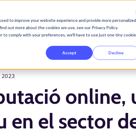
used to improve your website experience and provide more personalize
find out more about the cookies we use, see our Privacy Policy.
Serveis
Projectes
Clients
Sob
Show submenu for Serveis
r to comply with your preferences, we'll have to use just one tiny cookie
Accept
Decline
, 2023
utació online, 
u en el sector de