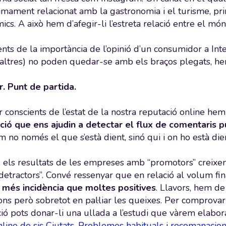
íntimament relacionat amb la gastronomia i el turisme, 
ics. A això hem d’afegir-li l’estreta relació entre el món
nts de la importància de l’opinió d’un consumidor a Inte
altres) no poden quedar-se amb els braços plegats, hem
r. Punt de partida.
r conscients de l’estat de la nostra reputació online h
ció que ens ajudin a detectar el flux de comentaris p
 no només el que s’està dient, sinó qui i on ho està die
 els resultats de les empreses amb “promotors” creixe
detractors”. Convé ressenyar que en relació al volum fi
 més incidència que moltes positives
. Llavors, hem de
ns però sobretot en pal·liar les queixes. Per comprovar
ció pots donar-li una ullada a l’estudi que vàrem elabor
nline de sis Ciutats. Problemes habituals i recomanacio