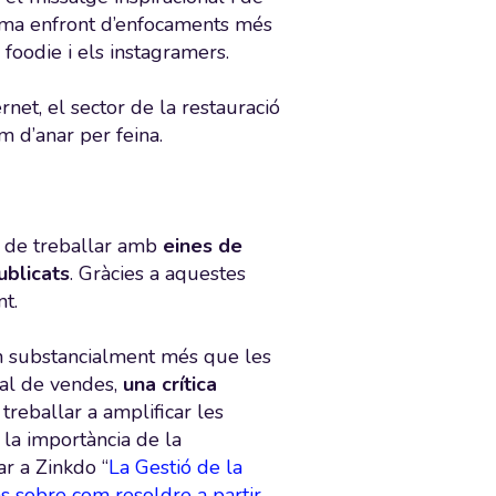
prima enfront d’enfocaments més
 foodie i els instagramers.
rnet, el sector de la restauració
 d’anar per feina.
em de treballar amb
eines de
ublicats
. Gràcies a aquestes
nt.
n substancialment més que les
nal de vendes,
una crítica
 treballar a amplificar les
 la importància de la
ar a Zinkdo “
La Gestió de la
ns sobre com resoldre a partir