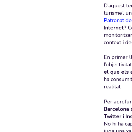
D’aquest te
turisme”, un
Patronat de
Internet? C
monitoritza
context i de
En primer ll
l’objectivita
el que els 
ha consumit
realitat.
Per aprofun
Barcelona 
Twitter i I
No hi ha ca
juga una xar