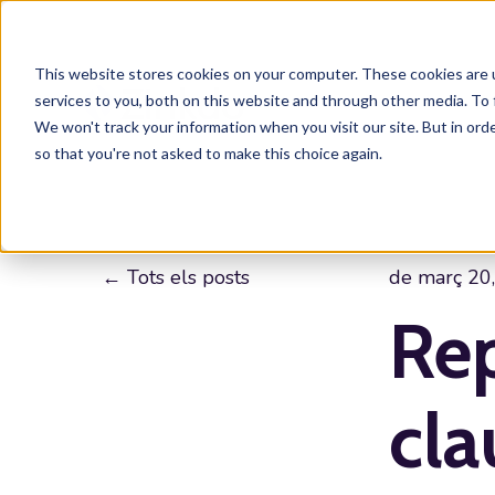
This website stores cookies on your computer. These cookies are 
services to you, both on this website and through other media. To 
We won't track your information when you visit our site. But in orde
so that you're not asked to make this choice again.
Tots els posts
de març 20
Rep
cla