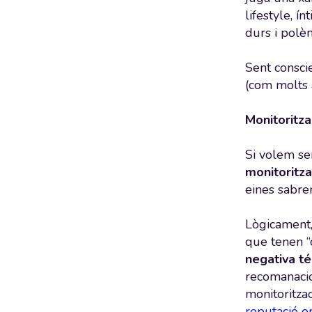
lifestyle, 
durs i polèm
Sent conscie
(com molts 
Monitoritza
Si volem se
monitoritza
eines sabrem
Lògicament,
que tenen “
negativa té
recomanacio
monitoritza
reputació o