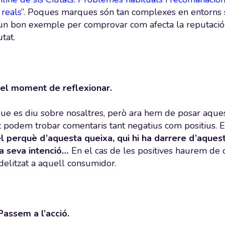
 reals
”. Poques marques són tan complexes en entorns so
un bon exemple per comprovar com afecta la reputació 
utat.
 el moment de reflexionar.
ue es diu sobre nosaltres, però ara hem de posar aques
 podem trobar comentaris tant negatius com positius. E
l perquè d’aquesta queixa, qui hi ha darrere d’aques
a seva intenció…
En el cas de les positives haurem de 
idelitzat a aquell consumidor.
 Passem a l’acció.