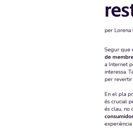
res
per
Lorena 
Segur que e
de membres
a Internet p
interessa. 
per reverti
En el pla p
és crucial 
és clau, no
consumidor 
experiència