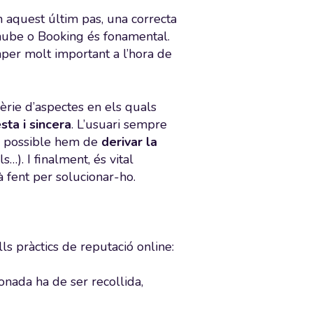
n aquest últim pas, una correcta
inube o Booking és fonamental.
er molt important a l’hora de
èrie d’aspectes en els quals
ta i sincera
. L’usuari sempre
i possible hem de
derivar la
s…). I finalment, és vital
tà fent per solucionar-ho.
s pràctics de reputació online:
aonada ha de ser recollida,