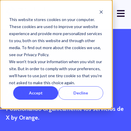
Open 
This website stores cookies on your computer.
These cookies are used to improve your website
experience and provide more personalized services
to you, both on this website and through other
media. To find out more about the cookies we use,
← Ver todos los proyectos
see our Privacy Policy.
We won't track your information when you visit our
site. But in order to comply with your preferences,
we'll have to use just one tiny cookie so that you're
not asked to make this choice again.
X by Orange
Accept
Decline
Posicionando orgánicamente los servicios de
X by Orange.