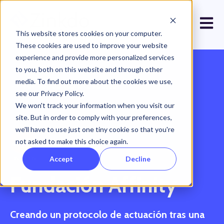
Open 
This website stores cookies on your computer.
These cookies are used to improve your website
experience and provide more personalized services
to you, both on this website and through other
media. To find out more about the cookies we use,
← Ver todos los proyectos
see our Privacy Policy.
We won't track your information when you visit our
site. But in order to comply with your preferences,
we'll have to use just one tiny cookie so that you're
not asked to make this choice again.
Accept
Decline
Fundación Affinity
Creando un protocolo de actuación tras una