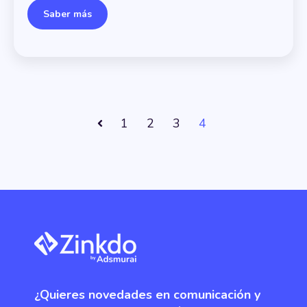
Saber más
1
2
3
4
Anterior
¿Quieres novedades en comunicación y