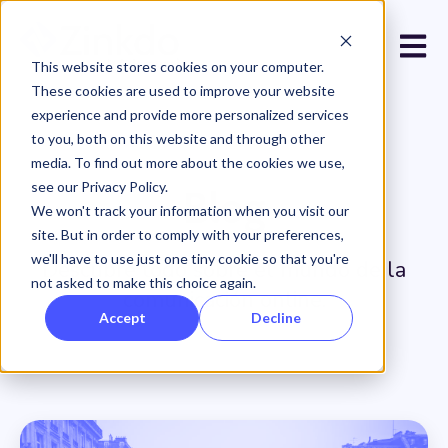
Open 
This website stores cookies on your computer.
These cookies are used to improve your website
experience and provide more personalized services
to you, both on this website and through other
media. To find out more about the cookies we use,
see our Privacy Policy.
Blog
We won't track your information when you visit our
site. But in order to comply with your preferences,
we'll have to use just one tiny cookie so that you're
Descubre todo sobre el mundo de la
not asked to make this choice again.
comunicación online.
Accept
Decline