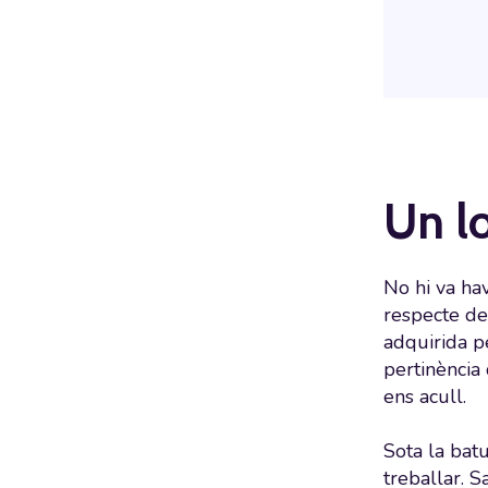
Un l
No hi va ha
respecte de
adquirida p
pertinència 
ens acull.
Sota la bat
treballar. S