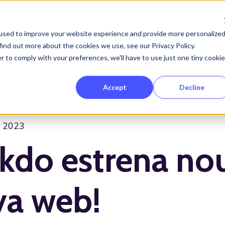
used to improve your website experience and provide more personalize
find out more about the cookies we use, see our Privacy Policy.
Serveis
Projectes
Clients
Sob
Show submenu for Serveis
r to comply with your preferences, we'll have to use just one tiny cookie
Accept
Decline
, 2023
kdo estrena nou
va web!