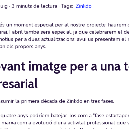
Puig
·
3 minuts de lectura
· Tags:
Zinkdo
s un moment especial per al nostre projecte: haurem c
i. I abril també serà especial, ja que celebrarem el de
otius per a dues actualitzacions: avui us presentem el
an els propers anys.
vant imatge per a una t
esarial
esumir la primera dècada de Zinkdo en tres fases.
 quatre anys podríem batejar-los com a “fase estartapera”
marxa com a evolució d’una activitat professional que 