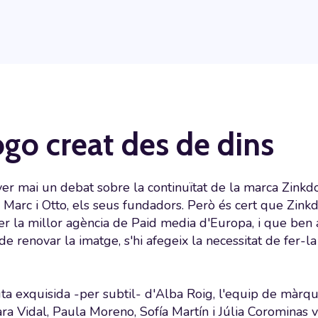
ogo creat des de dins
ver mai un debat sobre la continuïtat de la marca Zinkdo
 Marc i Otto, els seus fundadors. Però és cert que Zin
er la millor agència de Paid media d'Europa, i que ben a
de renovar la imatge, s'hi afegeix la necessitat de fer-
uta exquisida -per subtil- d'Alba Roig, l'equip de màrq
ara Vidal, Paula Moreno, Sofía Martín i Júlia Corominas 