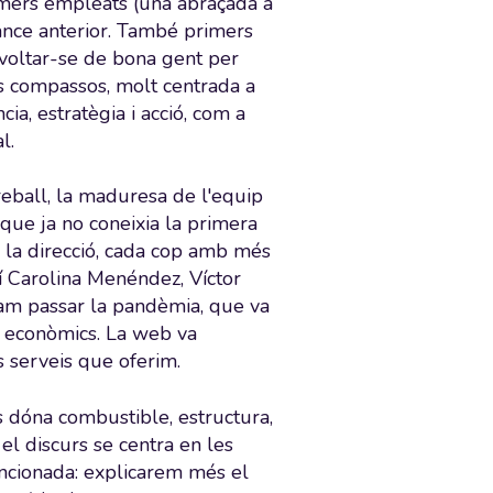
imers empleats (una abraçada a
ance anterior. També primers
nvoltar-se de bona gent per
 compassos, molt centrada a
ia, estratègia i acció, com a
l.
eball, la maduresa de l'equip
que ja no coneixia la primera
 la direcció, cada cop amb més
uí Carolina Menéndez, Víctor
vam passar la pandèmia, que va
s econòmics. La web va
s serveis que oferim.
s dóna combustible, estructura,
el discurs se centra en les
encionada: explicarem més el