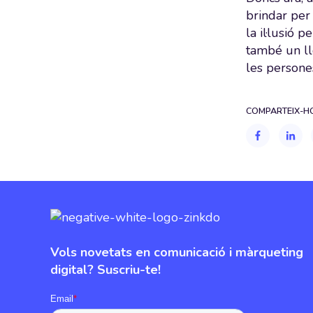
brindar per 
la il·lusió 
també un ll
les persone
COMPARTEIX-HO
Vols novetats en comunicació i màrqueting
digital? Suscriu-te!