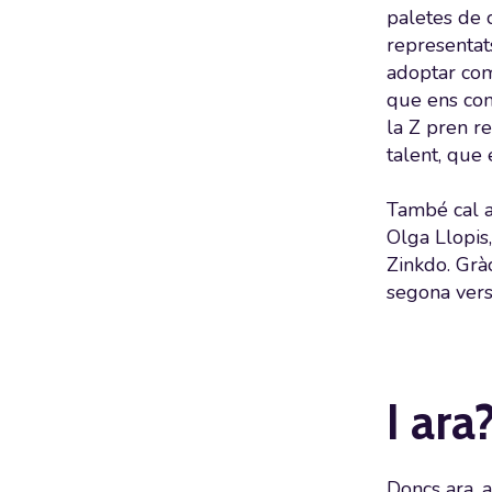
paletes de 
representat
adoptar com
que ens con
la Z pren re
talent, que
També cal a
Olga Llopis
Zinkdo. Grà
segona vers
I ara
Doncs ara, 