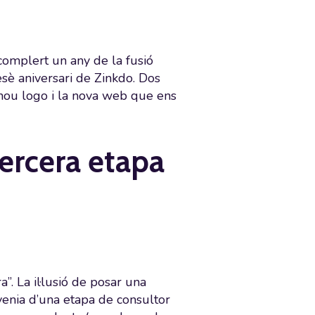
omplert un any de la fusió
sè aniversari de Zinkdo. Dos
 nou logo i la nova web que ens
ercera etapa
. La il·lusió de posar una
venia d’una etapa de consultor