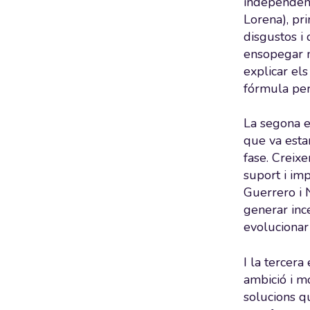
independent
Lorena), pr
disgustos i
ensopegar m
explicar els
fórmula per 
La segona e
que va esta
fase. Creix
suport i im
Guerrero i 
generar inc
evolucionar 
I la tercer
ambició i m
solucions q