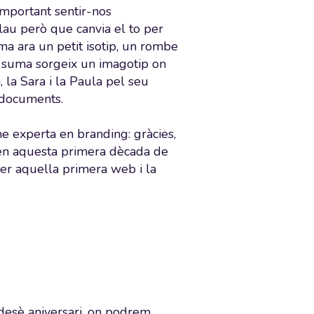
important sentir-nos
lau però que canvia el to per
a ara un petit isotip, un rombe
a suma sorgeix un imagotip on
, la Sara i la Paula pel seu
 documents.
e experta en branding: gràcies,
 en aquesta primera dècada de
fer aquella primera web i la
desè aniversari, on podrem