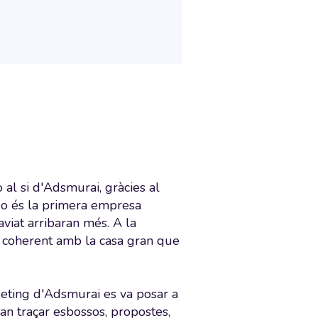
 al si d'Adsmurai, gràcies al
kdo és la primera empresa
viat arribaran més. A la
la coherent amb la casa gran que
ueting d'Adsmurai es va posar a
van traçar esbossos, propostes,