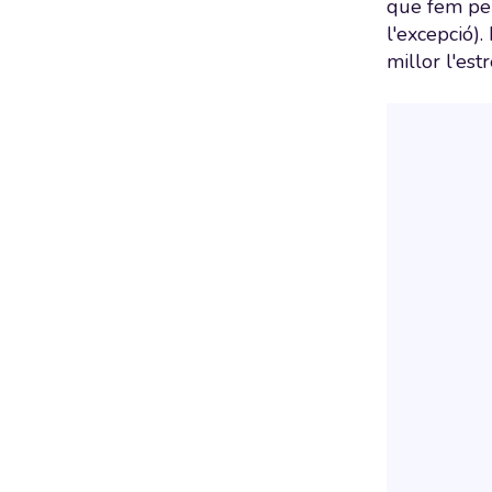
que fem per
l'excepció).
millor l'es