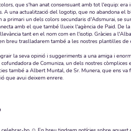
colors, que s'han anat consensuant amb tot l'equip: era 
s. A una actualització del logotip, que no abandona el b
 a primari un dels colors secundaris d'Adsmurai, se sum
necta amb el que també llueix l'agència de Paid. De l
llevància tant en el nom com en l'isotip. Gràcies a l'Alba
 en breu traslladarem també a les nostres plantilles de
grair la seva opinió i suggeriments a una amiga i enorm
, cofundadora de Comuniza, un dels nostres còmplices
cies també a Albert Muntal, de Sr. Munera, que ens va 
ió que avui deixem enrere.
?
a celebrar-ho ☺ En breu tindrem notícies sobre aquest 