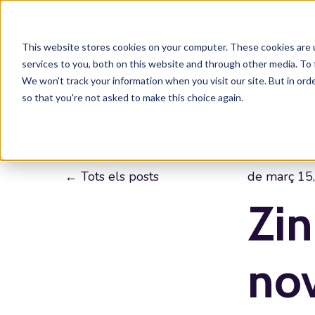
This website stores cookies on your computer. These cookies are 
services to you, both on this website and through other media. To 
We won't track your information when you visit our site. But in orde
so that you're not asked to make this choice again.
Tots els posts
de març 15
Zin
no