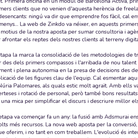
. Primera oficina en un mòdul de Barcelona Activa, pr
imers clients que no venien d'aquesta herència de freel
 desencants: ningú va dir que emprendre fos fàcil, cal e
enys… La web de Zinkdo va néixer, en aquests primers
 motius de la nostra aposta per sumar consultoria i agènc
afrontar els reptes dels nostres clients al terreny digita
tapa la marca la consolidació de les metodologies de tr
r des dels primers compassos i l'arribada de nou talent 
ement i plena autonomia en la presa de decisions des de
plicació de les figures clau de l'equip. Cal esmentar aq
Núria Palomares, als quals estic molt agraït. Amb ells 
erteses i rotació de personal, però també bons resultat
una mica per simplificar el discurs i descriure millor el
a etapa va començar fa un any: la fusió amb Adsmurai en
olts més recursos. La nova web aposta per la conversió, 
ue oferim, i no tant en com treballem. L'evolució és int