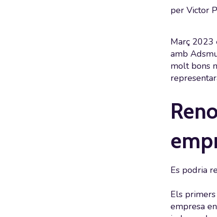
per
Victor 
Març 2023 é
amb Adsmura
molt bons m
representar
Reno
empr
Es podria r
Els primers
empresa en 