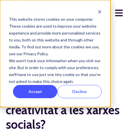
Open 
This website stores cookies on your computer.
These cookies are used to improve your website
experience and provide more personalized services
to you, both on this website and through other
media. To find out more about the cookies we use,
see our Privacy Policy.
Tots els posts
We won't track your information when you visit our
site. But in order to comply with your preferences,
we'll have to use just one tiny cookie so that you're
de març 16, 2023
not asked to make this choice again.
Com millorar la
Accept
Decline
creativitat a les xarxes
socials?