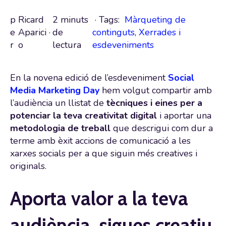
p
Ricard
2 minuts
· Tags:
Màrqueting de
e
Aparici
·
de
continguts
,
Xerrades i
r
o
lectura
esdeveniments
En la novena edició de l’esdeveniment
Social
Media Marketing Day
hem volgut compartir amb
l’audiència un llistat de
tècniques i eines per a
potenciar la teva creativitat digital
i aportar una
metodologia de treball
que descrigui com dur a
terme amb èxit accions de comunicació a les
xarxes socials per a que siguin més creatives i
originals.
Aporta valor a la teva
audiència, sigues creatiu