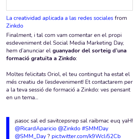
La creatividad aplicada a las redes sociales
from
Zinkdo
Finalment, i tal com vam comentar en el propi
esdeveniment del Social Media Marketing Day,
hem d’anunciar el
guanyador del
sorteig d’una
formació gratuïta a Zinkdo
:
Moltes felicitats Oriol, el teu contingut ha estat el
més creatiu de l’esdeveniment! Et contactarem per
a la teva sessió de formació a Zinkdo: ves pensant
en un tema…
¡sasoc sal ed savitcepsrep sal raibmac euq yaH!
@RicardAparicio
@Zinkdo
#SMMDay
@SMM_Day
?
pic.twitter.com/k9Wcli52Cb